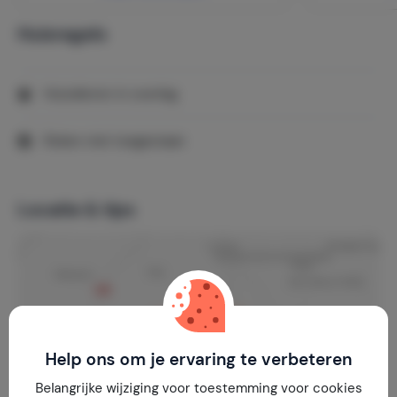
Huisregels
Huisdieren in overleg
Roken niet toegestaan
Locatie & tips
Toon kaart
Help ons om je ervaring te verbeteren
Belangrijke wijziging voor toestemming voor cookies