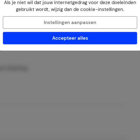
Als je niet wil dat jouw internetgedrag voor deze doeleinden
gebruikt wordt, wijzig dan de cookie-instellingen.
1
Geen prijzen beschikbaar
1
Bezet
Instellingen aanpassen
Accepteer alles
ringsvoorwaarden
ten belasting