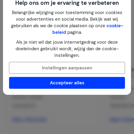
Help ons om je ervaring te verbeteren
Toon kaart
Belangrijke wijziging voor toestemming voor cookies
voor advertenties en social media. Bekijk wat wij
gebruiken als we de cookie plaatsen op onze
cookie-
beleid
pagina.
Als je niet wil dat jouw internetgedrag voor deze
doeleinden gebruikt wordt, wijzig dan de cookie-
Indeling
instellingen.
Instellingen aanpassen
Woonkamer
Slaapkamer
2
Begane grond
26 m
Begane grond
Accepteer alles
Laminaat
Bed: King-siz
Eethoek / Eettafel
Laminaat
Fauteuil(s) (2)
Dekbedden (2
Meer informatie
Meer infor