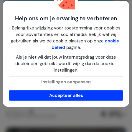
Help ons om je ervaring te verbeteren
Belangrijke wijziging voor toestemming voor cookies
voor advertenties en social media. Bekijk wat wij
gebruiken als we de cookie plaatsen op onze
cookie-
beleid
pagina.
Als je niet wil dat jouw internetgedrag voor deze
doeleinden gebruikt wordt, wijzig dan de cookie-
instellingen.
Instellingen aanpassen
Villa Léonie Kerlouan met zwembad
Frankrijk
Finistère
Plougoulm
Accepteer alles
2-14
5
5
€ 372,-
Nachtprijs v.a.
Per week (7 nachten): € 2.604,-