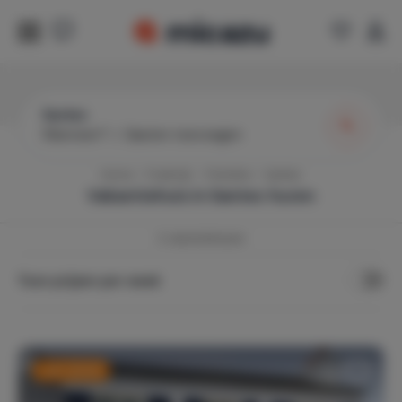
Santec
Wanneer?
|
Gasten toevoegen
Home
Frankrijk
Finistère
Santec
Vakantiehuis in
Santec
huren
3
vakantiehuizen
Toon prijzen per week
Last minute