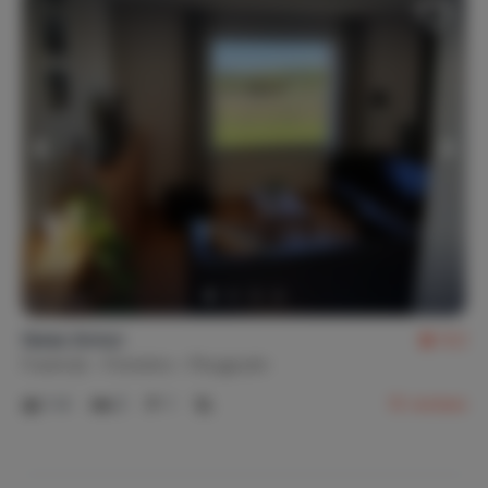
Gwez Armor
9,2
Frankrijk
Finistère
Plougoulm
1-4
2
1
15
reviews