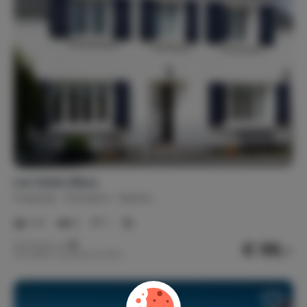
Les Volets Bleus
Frankrijk
Finistère
Santec
1-4
2
1
€ 98,-
Nachtprijs v.a.
Per week (7 nachten): € 687,-