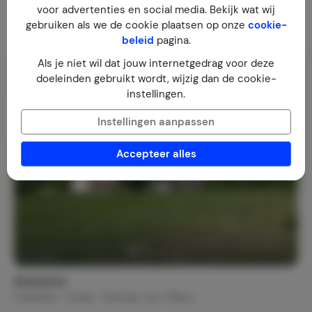
voor advertenties en social media. Bekijk wat wij
€ 70,-
Nachtprijs v.a.
gebruiken als we de cookie plaatsen op onze
cookie-
Per week (7 nachten): € 490,-
beleid
pagina.
Als je niet wil dat jouw internetgedrag voor deze
doeleinden gebruikt wordt, wijzig dan de cookie-
instellingen.
Instellingen aanpassen
Accepteer alles
Grenache
Frankrijk
Aude
Sonnac-sur-l'Hers