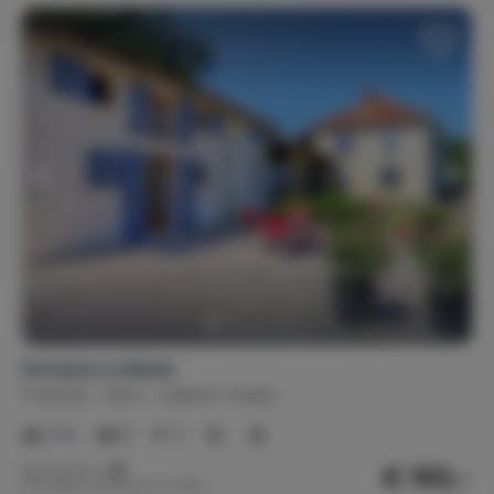
Domaine La Barbe
Frankrijk
Gers
Lalanne-Arqué
2-6
3
2
€ 193,-
Nachtprijs v.a.
Per week (7 nachten): € 1.350,-