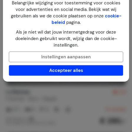
Belangrijke wijziging voor toestemming voor cookies
voor advertenties en social media. Bekijk wat wij
gebruiken als we de cookie plaatsen op onze
cookie-
beleid
pagina.
Als je niet wil dat jouw internetgedrag voor deze
doeleinden gebruikt wordt, wijzig dan de cookie-
instellingen.
Instellingen aanpassen
Accepteer alles
Le Blaireau
9,9
Frankrijk
Gers
Gaujan
2-7
3
3
12
reviews
€ 290,-
Nachtprijs v.a.
Per week (7 nachten): € 2.030,-