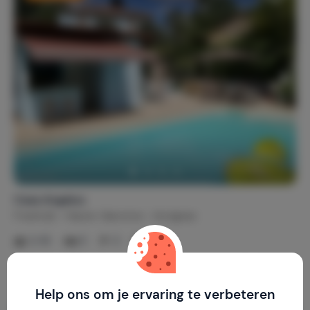
Casa Angelus
Frankrijk
Haute-Garonne
Aurignac
2-10
5
3
€ 100,-
Nachtprijs v.a.
Per week (7 nachten): € 700,-
Help ons om je ervaring te verbeteren