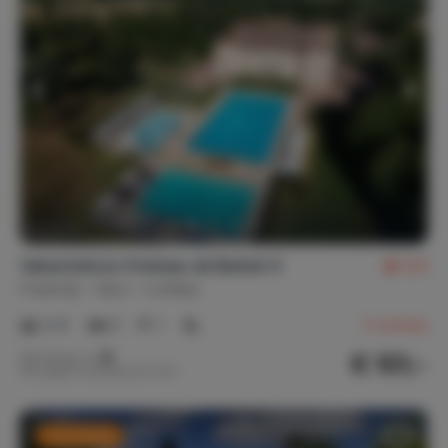
Vakantiehuis Chateau de Barbet 9
8,8
Frankrijk
Gers
Lombez
2-6
3
1
2
reviews
€ 101,-
Nachtprijs v.a.
Per week (7 nachten): € 707,-
Last minute