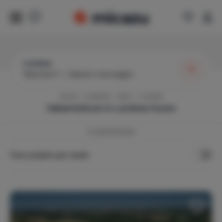
Lombez
Wanneer?
|
Gasten toevoegen
Home
Frankrijk
Gers
Lombez
Vakantiehuis in
Lombez
huren
4
vakantiehuizen
Toon prijzen per week