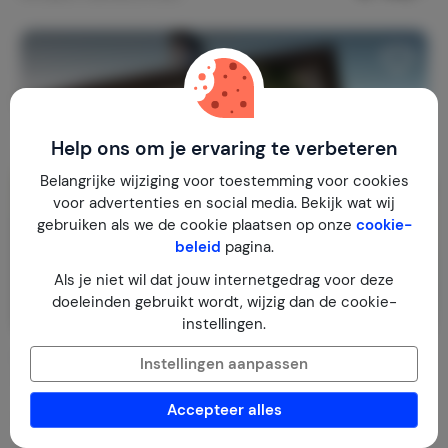
Help ons om je ervaring te verbeteren
Belangrijke wijziging voor toestemming voor cookies
voor advertenties en social media. Bekijk wat wij
gebruiken als we de cookie plaatsen op onze
cookie-
beleid
pagina.
Als je niet wil dat jouw internetgedrag voor deze
doeleinden gebruikt wordt, wijzig dan de cookie-
instellingen.
Ferme Pauchard
8,8
Instellingen aanpassen
Frankrijk
Vosges
Hennezel
Accepteer alles
2-8
3
2
41
reviews