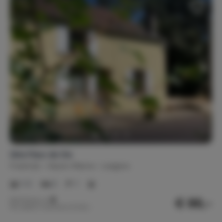
Gite Fleur de Vie
Frankrijk
Haute-Marne
Langres
1-2
2
1
€ 86,-
Nachtprijs v.a.
Per week (7 nachten): € 602,-