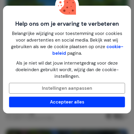
Help ons om je ervaring te verbeteren
Belangrijke wijziging voor toestemming voor cookies
voor advertenties en social media. Bekijk wat wij
gebruiken als we de cookie plaatsen op onze
cookie-
beleid
pagina.
Als je niet wil dat jouw internetgedrag voor deze
doeleinden gebruikt wordt, wijzig dan de cookie-
instellingen.
La Jeunesse
9,5
Instellingen aanpassen
Frankrijk
Haute-Marne
Maâtz
Accepteer alles
1-2
1
1
9
reviews
€ 62,-
Nachtprijs v.a.
Per week (7 nachten): € 435,-