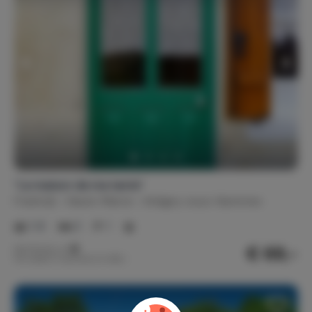
"La maison de ma tante"
Frankrijk
Haute-Marne
Arbigny-sous-Varennes
1-8
3
1
€ 69,-
Nachtprijs v.a.
Per week (7 nachten): € 480,-