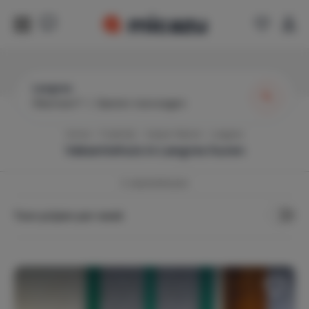
Langres
Wanneer?
|
Gasten toevoegen
Home
Frankrijk
Haute-Marne
Langres
Vakantiehuis in
Langres
huren
3
vakantiehuizen
Toon prijzen per week