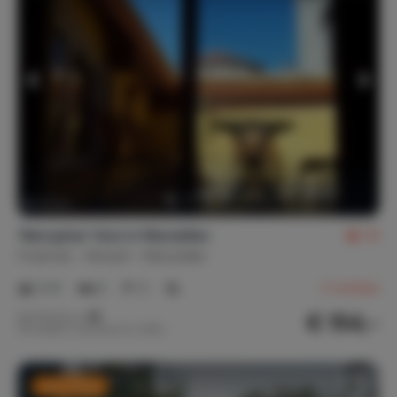
'Nenuphar' Huis in Marseillan
10
Frankrijk
Hérault
Marseillan
2-6
2
2
2
reviews
€ 154,-
Nachtprijs v.a.
Per week (7 nachten): € 1.080,-
Last minute