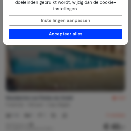
doeleinden gebruikt wordt, wijzig dan de cookie-
instellingen.
Instellingen aanpassen
Accepteer alles
Residentie Les Perles du Soleil
8,9
Frankrijk
Hérault
Cap d'Agde
1-4
1
1
3
reviews
€ 43,-
Nachtprijs v.a.
Per week (7 nachten): € 300,-