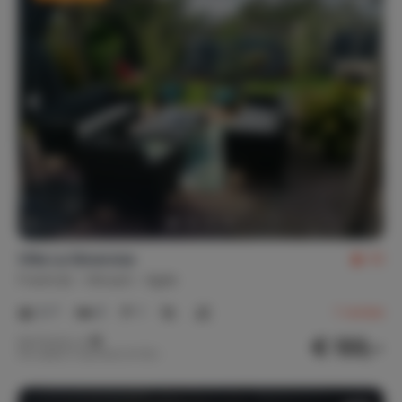
Villa La Gineroise
10
Frankrijk
Hérault
Agde
2-7
3
1
1
review
€ 133,-
Nachtprijs v.a.
Per week (7 nachten): € 931,-