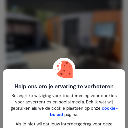
Help ons om je ervaring te verbeteren
Luxe Chalet TAOS I
9,0
Frankrijk
Belangrijke wijziging voor toestemming voor cookies
Hérault
Agde
voor advertenties en social media. Bekijk wat wij
1-6
3
2
5
reviews
gebruiken als we de cookie plaatsen op onze
cookie-
beleid
pagina.
€ 142,-
Nachtprijs v.a.
Per week (7 nachten): € 995,-
Als je niet wil dat jouw internetgedrag voor deze