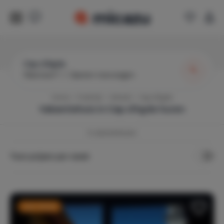
Cap d'Agde
Wanneer?
|
Gasten toevoegen
Home
Frankrijk
Hérault
Cap d'Agde
Vakantiehuis in
Cap d'Agde
huren
6
vakantiehuizen
Toon prijzen per week
Last minute