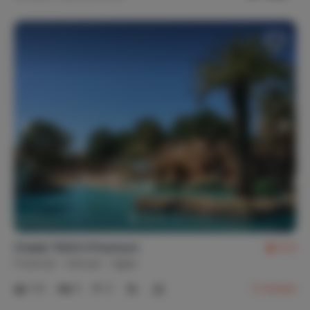
Chalet TAOS II Premium
8,4
Frankrijk
Hérault
Agde
1-6
3
2
3
reviews