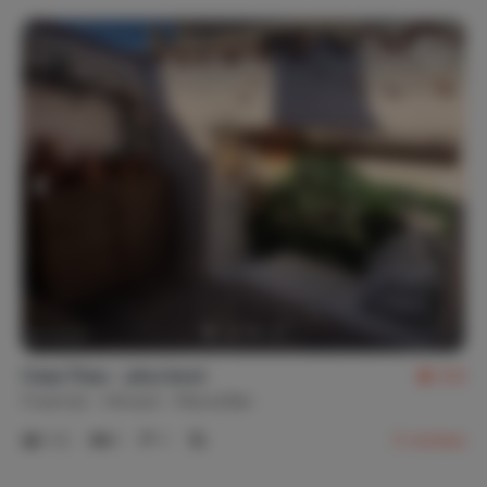
Casa Thau - plus boot
9,8
Frankrijk
Hérault
Marseillan
1-2
1
1
5
reviews