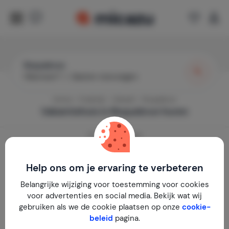
Roquebrun
Wanneer?
|
Gasten toevoegen
Home
Frankrijk
Hérault
Roquebrun
Vakantiehuis in
Roquebrun
huren
57
vakantiehuizen
Toon prijzen per week
Help ons om je ervaring te verbeteren
Belangrijke wijziging voor toestemming voor cookies
voor advertenties en social media. Bekijk wat wij
gebruiken als we de cookie plaatsen op onze
cookie-
beleid
pagina.