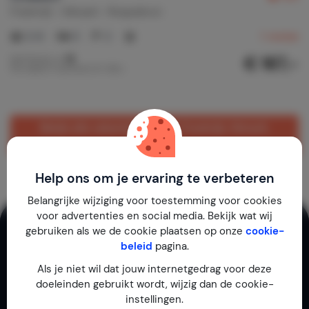
Frankrijk
Hérault
Roquebrun
2-6
3
2
1
review
€ 167,-
Nachtprijs v.a.
Per week (7 nachten): € 1.169,-
Bekijk alle vakantiehuizen in Frankrijk, Hérault,
Roquebrun
Help ons om je ervaring te verbeteren
Belangrijke wijziging voor toestemming voor cookies
voor advertenties en social media. Bekijk wat wij
100.000+
gebruiken als we de cookie plaatsen op onze
cookie-
beleid
pagina.
Reviews op Micazu
Als je niet wil dat jouw internetgedrag voor deze
doeleinden gebruikt wordt, wijzig dan de cookie-
instellingen.