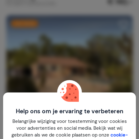
€ 142,-
Per week (7 nachten): € 995,-
Last minute
Help ons om je ervaring te verbeteren
Maison Frangouille
9,0
Belangrijke wijziging voor toestemming voor cookies
Frankrijk
Hérault
La Tour-sur-Orb
voor advertenties en social media. Bekijk wat wij
gebruiken als we de cookie plaatsen op onze
cookie-
1-6
3
1
23
reviews