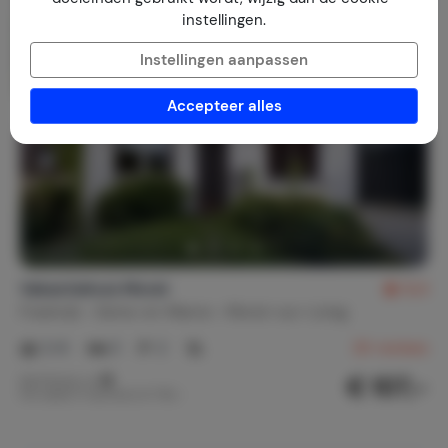
instellingen.
Instellingen aanpassen
Accepteer alles
Vakantiehuis Moret
8,4
Frankrijk
Seine-et-Marne
Moret-sur-Loing
2-6
3
2
20
reviews
€ 107,-
Nachtprijs v.a.
Per week (7 nachten): € 750,-