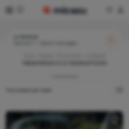
Le Vaudoué
Wanneer?
|
Gasten toevoegen
Home
Frankrijk
Île-de-France
Le Vaudoué
Vakantiehuis in
Le Vaudoué
huren
2
vakantiehuizen
Toon prijzen per week