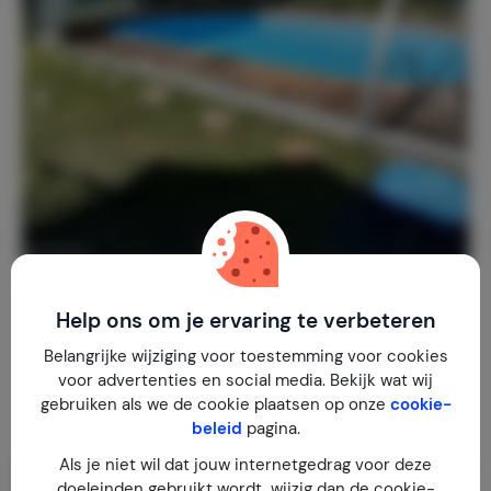
La Maison dans la Forêt
10
Frankrijk
Île-de-France
Le Vaudoué
Help ons om je ervaring te verbeteren
Belangrijke wijziging voor toestemming voor cookies
4-5
2
1
1
review
voor advertenties en social media. Bekijk wat wij
€ 114,-
Nachtprijs v.a.
gebruiken als we de cookie plaatsen op onze
cookie-
Per week (7 nachten): € 800,-
beleid
pagina.
Als je niet wil dat jouw internetgedrag voor deze
doeleinden gebruikt wordt, wijzig dan de cookie-