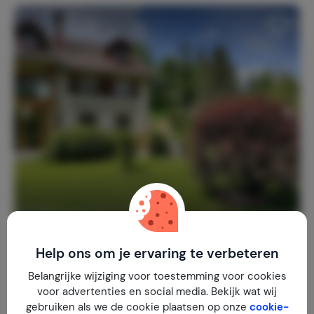
Gîte 829 Montagnes Jura, Spa-sauna
Frankrijk
Jura
Foncine-le-Haut
Help ons om je ervaring te verbeteren
Belangrijke wijziging voor toestemming voor cookies
1-4
2
1
voor advertenties en social media. Bekijk wat wij
€ 99,-
Nachtprijs v.a.
gebruiken als we de cookie plaatsen op onze
cookie-
Per week (7 nachten): € 691,-