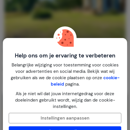
Belle Boissierette 'Cozy'
9,4
Help ons om je ervaring te verbeteren
Frankrijk
Lot
Marminiac
Belangrijke wijziging voor toestemming voor cookies
1-2
2
1
10
reviews
voor advertenties en social media. Bekijk wat wij
gebruiken als we de cookie plaatsen op onze
cookie-
€ 145,-
Nachtprijs v.a.
Per week (7 nachten): € 1.015,-
beleid
pagina.
Als je niet wil dat jouw internetgedrag voor deze
doeleinden gebruikt wordt, wijzig dan de cookie-
instellingen.
Instellingen aanpassen