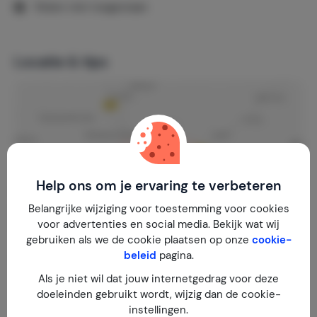
Roken niet toegestaan
Locatie & tips
Toon kaart
Help ons om je ervaring te verbeteren
Belangrijke wijziging voor toestemming voor cookies
voor advertenties en social media. Bekijk wat wij
gebruiken als we de cookie plaatsen op onze
cookie-
beleid
pagina.
Tips van de verhuurder
Als je niet wil dat jouw internetgedrag voor deze
doeleinden gebruikt wordt, wijzig dan de cookie-
instellingen.