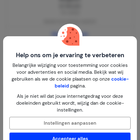
€ 150,00
Per verblijf
Betalen bij boeking | verplicht
Meer informatie
Huisregels
Help ons om je ervaring te verbeteren
Belangrijke wijziging voor toestemming voor cookies
voor advertenties en social media. Bekijk wat wij
Huisdieren niet toegestaan
gebruiken als we de cookie plaatsen op onze
cookie-
beleid
pagina.
Roken niet toegestaan
Als je niet wil dat jouw internetgedrag voor deze
doeleinden gebruikt wordt, wijzig dan de cookie-
Bezoek in overleg
instellingen.
Commerciële fotografie in overleg
Instellingen aanpassen
Accepteer alles