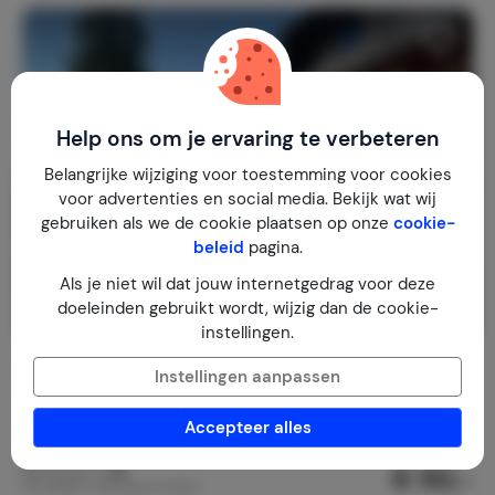
Help ons om je ervaring te verbeteren
Belangrijke wijziging voor toestemming voor cookies
voor advertenties en social media. Bekijk wat wij
gebruiken als we de cookie plaatsen op onze
cookie-
beleid
pagina.
Als je niet wil dat jouw internetgedrag voor deze
doeleinden gebruikt wordt, wijzig dan de cookie-
instellingen.
La Maison du Chevalier - Beal
Instellingen aanpassen
Frankrijk
Puy-de-Dôme
Marat
Accepteer alles
1-2
1
1
€ 93,-
Nachtprijs v.a.
Per week (7 nachten): € 650,-