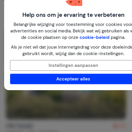
1-6
3
1
1
review
Help ons om je ervaring te verbeteren
€ 50,-
Nachtprijs v.a.
Per week (7 nachten): € 350,-
Belangrijke wijziging voor toestemming voor cookies voo
advertenties en social media. Bekijk wat wij gebruiken als 
de cookie plaatsen op onze
cookie-beleid
pagina.
Extra korting
Als je niet wil dat jouw internetgedrag voor deze doeleind
gebruikt wordt, wijzig dan de cookie-instellingen.
Instellingen aanpassen
Accepteer alles
Villa Taradel
9,2