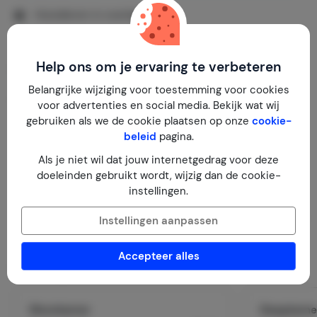
Huisdieren in overleg
Help ons om je ervaring te verbeteren
Locatie & tips
Belangrijke wijziging voor toestemming voor cookies
voor advertenties en social media. Bekijk wat wij
gebruiken als we de cookie plaatsen op onze
cookie-
beleid
pagina.
Als je niet wil dat jouw internetgedrag voor deze
Toon kaart
doeleinden gebruikt wordt, wijzig dan de cookie-
instellingen.
Instellingen aanpassen
Accepteer alles
Indeling
Woonkamer
Slaapkamer