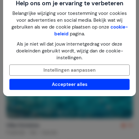
Help ons om je ervaring te verbeteren
€ 211,-
Nachtprijs v.a.
Per week (7 nachten): € 1.475,-
Belangrijke wijziging voor toestemming voor cookies
voor advertenties en social media. Bekijk wat wij
gebruiken als we de cookie plaatsen op onze
cookie-
Last minute
beleid
pagina.
Als je niet wil dat jouw internetgedrag voor deze
doeleinden gebruikt wordt, wijzig dan de cookie-
instellingen.
Instellingen aanpassen
Accepteer alles
Villa Christine
10
Frankrijk
Var
Carcès