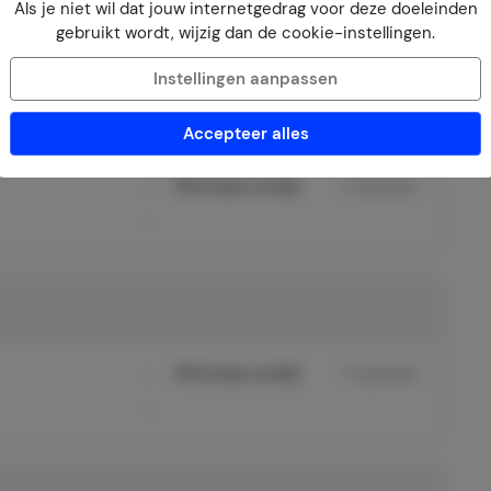
Als je niet wil dat jouw internetgedrag voor deze doeleinden
gebruikt wordt, wijzig dan de cookie-instellingen.
Instellingen aanpassen
Accepteer alles
-
Minimaal verblijf
7 nachten
-
-
Minimaal verblijf
7 nachten
-