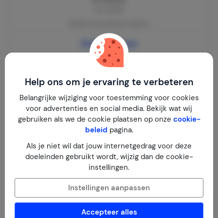
Per verblijf
Betalen bij boeking | verplicht
Meer informatie
Huisregels
Help ons om je ervaring te verbeteren
Belangrijke wijziging voor toestemming voor cookies
Huisdieren toegestaan
voor advertenties en social media. Bekijk wat wij
gebruiken als we de cookie plaatsen op onze
cookie-
Roken niet toegestaan
beleid
pagina.
Als je niet wil dat jouw internetgedrag voor deze
doeleinden gebruikt wordt, wijzig dan de cookie-
Locatie & tips
instellingen.
Instellingen aanpassen
Accepteer alles