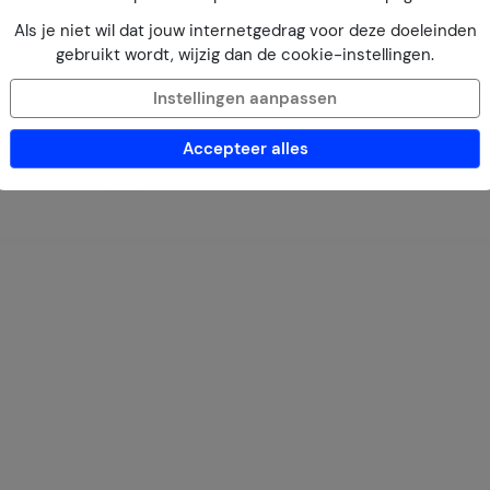
Als je niet wil dat jouw internetgedrag voor deze doeleinden
gebruikt wordt, wijzig dan de cookie-instellingen.
Instellingen aanpassen
9,2
s
Accepteer alles
7
reviews