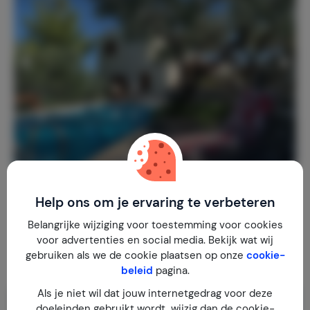
Villa In7thHeaven
9,2
Griekenland
Kreta
Myrtos
Help ons om je ervaring te verbeteren
Belangrijke wijziging voor toestemming voor cookies
1-6
3
2
24
reviews
voor advertenties en social media. Bekijk wat wij
€ 75,-
Nachtprijs v.a.
gebruiken als we de cookie plaatsen op onze
cookie-
Per week (7 nachten): € 525,-
beleid
pagina.
Als je niet wil dat jouw internetgedrag voor deze
doeleinden gebruikt wordt, wijzig dan de cookie-