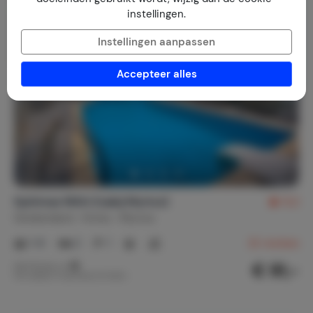
instellingen.
Instellingen aanpassen
Accepteer alles
Spitimas Mithi (nabij Myrtos)
9,2
Griekenland
Kreta
Myrtos
1-6
2
1
22
reviews
€ 91,-
Nachtprijs v.a.
Per week (7 nachten): € 640,-