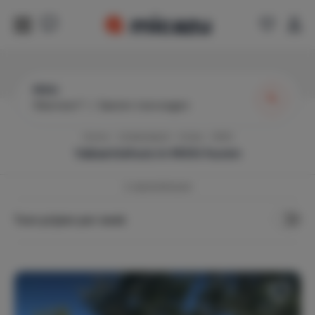
Mithi
Wanneer?
|
Gasten toevoegen
Home
Griekenland
Kreta
Mithi
Vakantiehuis in
Mithi
huren
2
vakantiehuizen
Toon prijzen per week