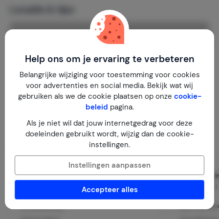
Locatie & tips
Help ons om je ervaring te verbeteren
Toon kaart
Belangrijke wijziging voor toestemming voor cookies
voor advertenties en social media. Bekijk wat wij
gebruiken als we de cookie plaatsen op onze
cookie-
beleid
pagina.
Als je niet wil dat jouw internetgedrag voor deze
doeleinden gebruikt wordt, wijzig dan de cookie-
instellingen.
Indeling
Instellingen aanpassen
Woonkamer
Slaapkamer
Begane grond
Begane grond
Accepteer alles
Airconditioning
Bed: 2-persoo