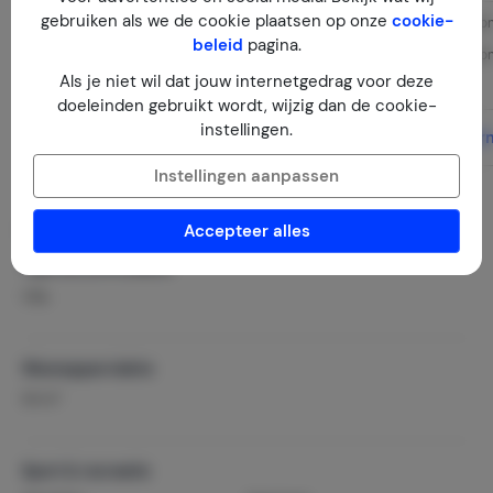
gebruiken als we de cookie plaatsen op onze
cookie-
Tegels
Bed: 1-persoo
beleid
pagina.
Eethoek / Eettafel
Bed: 1-persoo
Als je niet wil dat jouw internetgedrag voor deze
Eetkamerstoelen
Tegels
doeleinden gebruikt wordt, wijzig dan de cookie-
instellingen.
Meer informatie
Meer infor
Instellingen aanpassen
Faciliteiten
Accepteer alles
Type accommodatie
Villa
Woonoppervlakte
2
90 m
Sport & recreatie