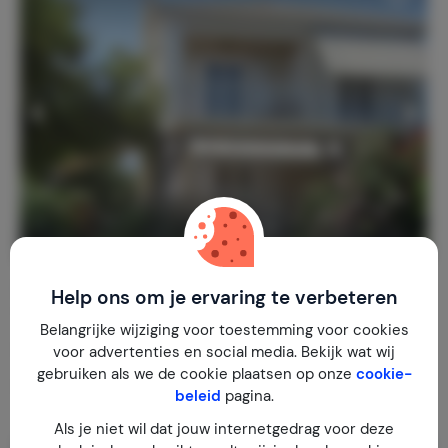
Stroungitsa Villa
9,6
Help ons om je ervaring te verbeteren
Griekenland
Peloponnesos
Kamaria-Finikounda
Belangrijke wijziging voor toestemming voor cookies
2-6
3
3
3
reviews
voor advertenties en social media. Bekijk wat wij
gebruiken als we de cookie plaatsen op onze
cookie-
€ 121,-
Nachtprijs v.a.
beleid
pagina.
Per week (7 nachten): € 850,-
Als je niet wil dat jouw internetgedrag voor deze