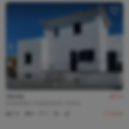
Villa Elia
9,4
Griekenland
Peloponnesos
Koroni
2-8
3
2
4
reviews