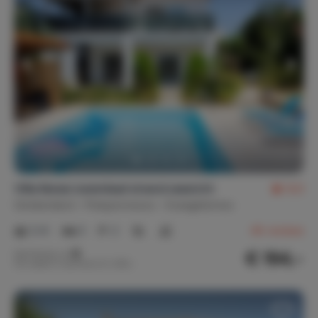
Villa Kerasi zwembad strand zeezicht
9,0
Griekenland
Peloponnesos
Evangelismos
2-6
3
2
46
reviews
€ 194,-
Nachtprijs v.a.
Per week (7 nachten): € 1.359,-