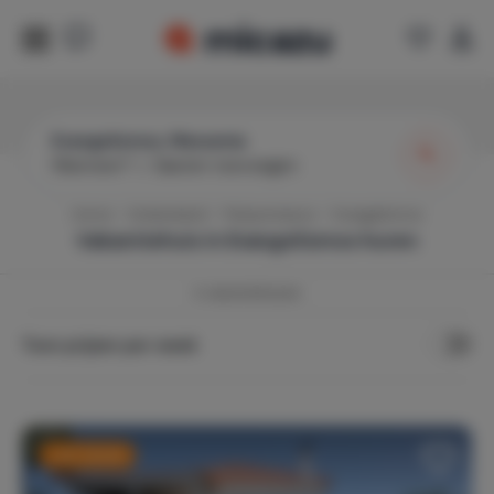
Evangelismos, Messenia
Wanneer?
|
Gasten toevoegen
Home
Griekenland
Peloponnesos
Evangelismos
Vakantiehuis in
Evangelismos
huren
4
vakantiehuizen
Toon prijzen per week
Last minute