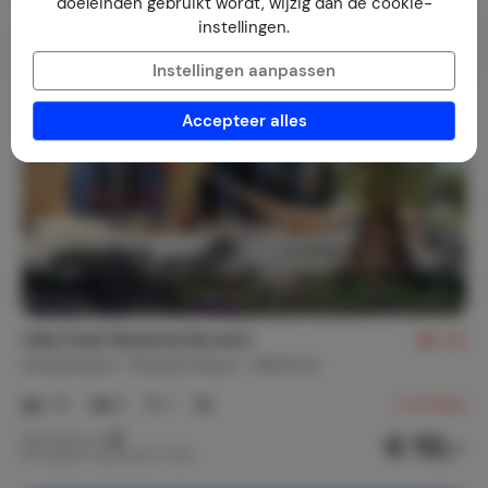
doeleinden gebruikt wordt, wijzig dan de cookie-
Last minute
instellingen.
Instellingen aanpassen
Accepteer alles
Villa Finiki Messinia (boven)
9,6
Griekenland
Peloponnesos
Methoni
1-5
2
1
3
reviews
€ 112,-
Nachtprijs v.a.
Per week (7 nachten): € 785,-