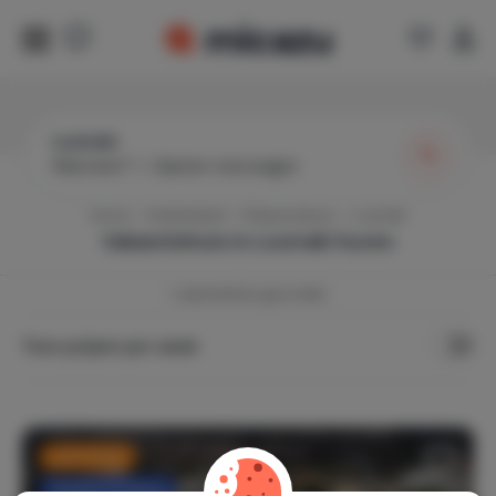
Loutraki
Wanneer?
|
Gasten toevoegen
Home
Griekenland
Peloponnesos
Loutraki
Vakantiehuis in
Loutraki
huren
1
vakantiehuis gevonden
Toon prijzen per week
Last minute
Flexibel annuleren