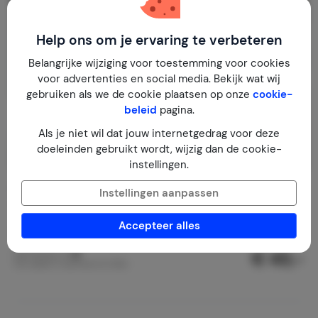
Help ons om je ervaring te verbeteren
Belangrijke wijziging voor toestemming voor cookies
voor advertenties en social media. Bekijk wat wij
gebruiken als we de cookie plaatsen op onze
cookie-
beleid
pagina.
Als je niet wil dat jouw internetgedrag voor deze
doeleinden gebruikt wordt, wijzig dan de cookie-
instellingen.
Erato
9,5
Instellingen aanpassen
Griekenland
Peloponnesos
Loutraki
Accepteer alles
1-4
1
1
9
reviews
€ 43,-
Nachtprijs v.a.
Per week (7 nachten): € 298,-