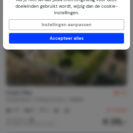
doeleinden gebruikt wordt, wijzig dan de cookie-
instellingen.
Instellingen aanpassen
Accepteer alles
Oneiro Mas
9,6
Griekenland
Peloponnesos
Nafplio
1-11
4
2
15
reviews
€ 215,-
Nachtprijs v.a.
Per week (7 nachten): € 1.505,-