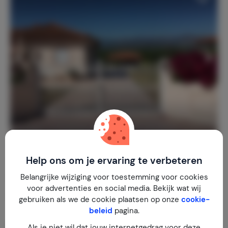
'OnsGrieksHuis'
8,8
Griekenland
Peloponnesos
Nafplio
Help ons om je ervaring te verbeteren
Belangrijke wijziging voor toestemming voor cookies
1-6
2
1
3
reviews
voor advertenties en social media. Bekijk wat wij
€ 79,-
Nachtprijs v.a.
gebruiken als we de cookie plaatsen op onze
cookie-
Per week (7 nachten): € 550,-
beleid
pagina.
Als je niet wil dat jouw internetgedrag voor deze