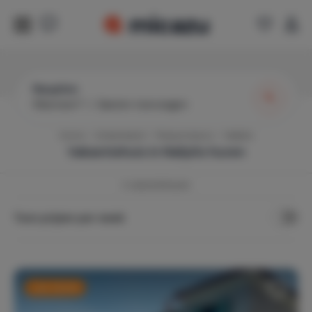
Nauplion
Wanneer?
|
Gasten toevoegen
Home
Griekenland
Peloponnesos
Nafplio
Vakantiehuis in
Nafplio
huren
4
vakantiehuizen
Toon prijzen per week
Last minute