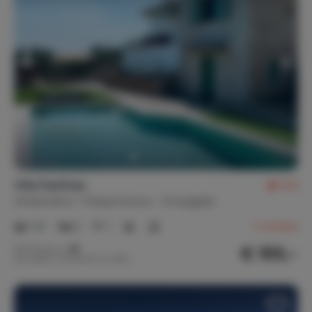
Villa Pasithea
9,6
Griekenland
Peloponnesos
Xiropigado
1-6
2
1
2
reviews
€ 155,-
Nachtprijs v.a.
Per week (7 nachten): € 1.083,-