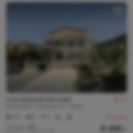
Luxe vrijstaande Villa Livadia
9,3
Griekenland
Peloponnesos
Kantia
1-12
5
5
14
reviews
€ 430,-
Nachtprijs v.a.
Per week (7 nachten): € 3.010,-