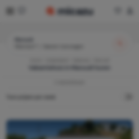
Maroudi
Wanneer?
|
Gasten toevoegen
Home
Griekenland
Salamina
Maroudi
Vakantiehuis in
Maroudi
huren
3
vakantiehuizen
Toon prijzen per week