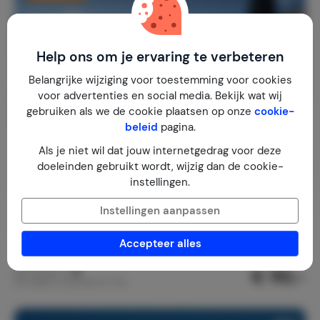
Help ons om je ervaring te verbeteren
Belangrijke wijziging voor toestemming voor cookies
voor advertenties en social media. Bekijk wat wij
gebruiken als we de cookie plaatsen op onze
cookie-
beleid
pagina.
Als je niet wil dat jouw internetgedrag voor deze
doeleinden gebruikt wordt, wijzig dan de cookie-
instellingen.
Villa Novyna
9,0
Instellingen aanpassen
Griekenland
Salamina
Salamina-Stad
Accepteer alles
1-6
3
2
13
reviews
€ 110,-
Nachtprijs v.a.
Per week (7 nachten): € 770,-