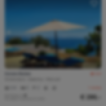
Zomers Buiten
9,0
Griekenland
Salamina
Maroudi
2-6
3
2
1
review
€ 286,-
Nachtprijs v.a.
Per week (7 nachten): € 2.000,-