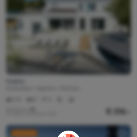
Oneiros
Griekenland
Salamina
Dimitrani
2-6
3
3
€ 214,-
Nachtprijs v.a.
Per week (7 nachten): € 1.500,-
Last minute