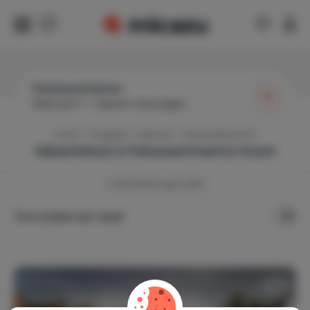
Felsőszentmárton
Wanneer?
|
Gasten toevoegen
Home
Hongarije
Baranya
Felsoszentmarton
Vakantiehuis in
Felsoszentmarton
huren
1
vakantiehuis gevonden
Toon prijzen per week