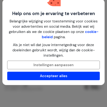
Help ons om je ervaring te verbeteren
Belangrijke wijziging voor toestemming voor cookies
voor advertenties en social media. Bekijk wat wij
gebruiken als we de cookie plaatsen op onze
cookie-
beleid
pagina.
Als je niet wil dat jouw internetgedrag voor deze
doeleinden gebruikt wordt, wijzig dan de cookie-
instellingen.
A mi gõlyafèszkünk,ons ooievaarsnest
9,0
Instellingen aanpassen
Hongarije
Baranya
Felsoszentmarton
Accepteer alles
2-6
3
1
12
reviews
€ 54,-
Nachtprijs v.a.
Per week (7 nachten): € 375,-