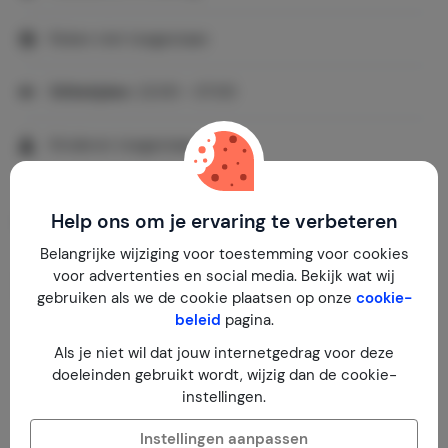
Roken niet toegestaan
Stiltetijden:
22:00 - 07:00
Kinderen toegestaan
Help ons om je ervaring te verbeteren
Locatie & tips
Belangrijke wijziging voor toestemming voor cookies
voor advertenties en social media. Bekijk wat wij
gebruiken als we de cookie plaatsen op onze
cookie-
beleid
pagina.
Als je niet wil dat jouw internetgedrag voor deze
Toon kaart
doeleinden gebruikt wordt, wijzig dan de cookie-
instellingen.
Instellingen aanpassen