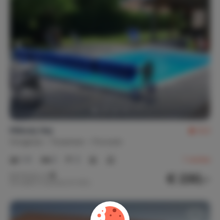
Mélody Haz
8,3
Hongarije
Tiszameer
Poroszlo
1-5
2
2
1
review
€ 230,-
Nachtprijs v.a.
Per week (7 nachten): € 1.610,-