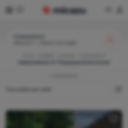
Tiszaszentimre
Wanneer?
|
Gasten toevoegen
Home
Hongarije
Tiszameer
Tiszaszentimre
Vakantiehuis in
Tiszaszentimre
huren
3
vakantiehuizen
Toon prijzen per week