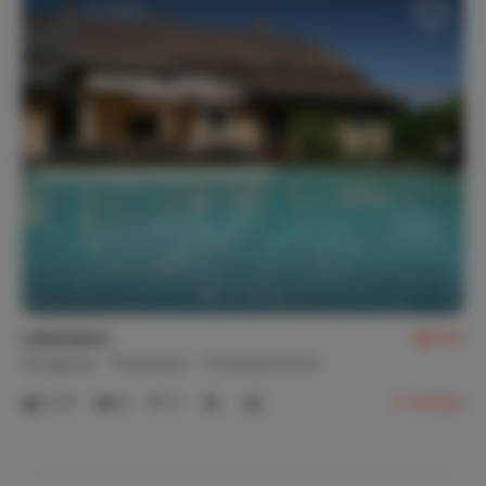
Lekehalom
8,6
Hongarije
Tiszameer
Tiszaszentimre
2-8
3
2
5
reviews