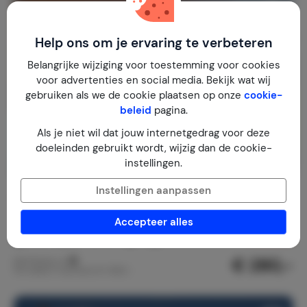
Help ons om je ervaring te verbeteren
Belangrijke wijziging voor toestemming voor cookies
voor advertenties en social media. Bekijk wat wij
gebruiken als we de cookie plaatsen op onze
cookie-
beleid
pagina.
Als je niet wil dat jouw internetgedrag voor deze
doeleinden gebruikt wordt, wijzig dan de cookie-
instellingen.
Instellingen aanpassen
Het Herenhuis
9,0
Hongarije
Tiszameer
Poroszlo
Accepteer alles
1-11
5
4
4
reviews
€ 280,-
Nachtprijs v.a.
Per week (7 nachten): € 1.960,-