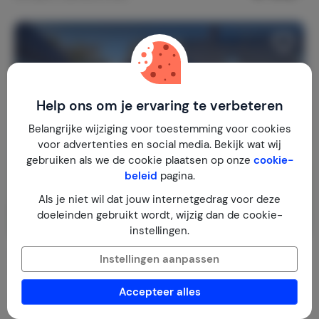
Help ons om je ervaring te verbeteren
Belangrijke wijziging voor toestemming voor cookies
voor advertenties en social media. Bekijk wat wij
gebruiken als we de cookie plaatsen op onze
cookie-
beleid
pagina.
Als je niet wil dat jouw internetgedrag voor deze
doeleinden gebruikt wordt, wijzig dan de cookie-
instellingen.
Huis Sissy
Instellingen aanpassen
Hongarije
Balatonmeer
Balatonmariafurdo
Accepteer alles
2-8
3
2