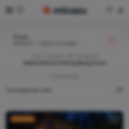
Bongan
Wanneer?
|
Gasten toevoegen
Home
Indonesië
Bali
Brong Bong
Vakantiehuis in
Brong Bong
huren
2
vakantiehuizen
Toon prijzen per week
Last minute