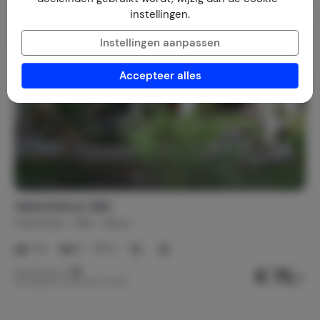
instellingen.
Instellingen aanpassen
Accepteer alles
Vakantiehuis-Bali
Indonesië
Bali
Sanur
1-4
2
2
€ 75,-
Nachtprijs v.a.
Per week (7 nachten): € 525,-