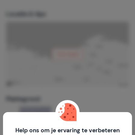
Locatie & tips
Toon kaart
Plattegrond
Help ons om je ervaring te verbeteren