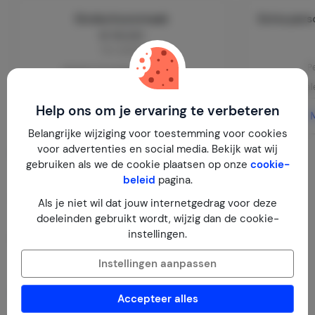
Eindschoonmaak
Extra pers
€ 50,00
Per verblijf
P
Betalen bij boeking | verplicht
Betale
Help ons om je ervaring te verbeteren
Meer informatie
Belangrijke wijziging voor toestemming voor cookies
voor advertenties en social media. Bekijk wat wij
Huisregels
gebruiken als we de cookie plaatsen op onze
cookie-
beleid
pagina.
Huisdieren niet toegestaan
Als je niet wil dat jouw internetgedrag voor deze
doeleinden gebruikt wordt, wijzig dan de cookie-
instellingen.
Roken niet toegestaan
Instellingen aanpassen
Locatie & tips
Accepteer alles