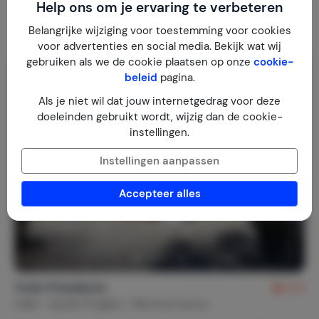
Help ons om je ervaring te verbeteren
€ 400,-
Nachtprijs v.a.
Per week (7 nachten): € 2.800,-
Belangrijke wijziging voor toestemming voor cookies
voor advertenties en social media. Bekijk wat wij
gebruiken als we de cookie plaatsen op onze
cookie-
beleid
pagina.
Als je niet wil dat jouw internetgedrag voor deze
doeleinden gebruikt wordt, wijzig dan de cookie-
instellingen.
Instellingen aanpassen
Accepteer alles
Trullo Presidente
9,0
Italië
Apulië (Puglia)
Martina Franca