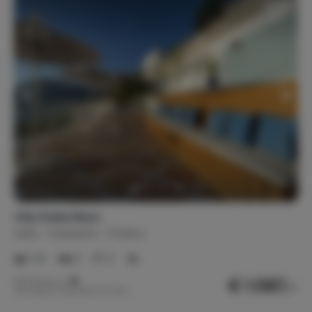
Villa Stella Maris
Italië
Campanië
Praiano
1-6
3
3
€ 1.587,-
Nachtprijs v.a.
Per week (7 nachten): € 11.110,-