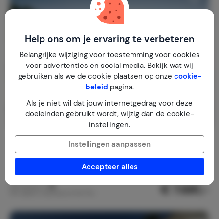
Help ons om je ervaring te verbeteren
Belangrijke wijziging voor toestemming voor cookies
voor advertenties en social media. Bekijk wat wij
gebruiken als we de cookie plaatsen op onze
cookie-
beleid
pagina.
Als je niet wil dat jouw internetgedrag voor deze
doeleinden gebruikt wordt, wijzig dan de cookie-
instellingen.
Villa Incanto
Instellingen aanpassen
Italië
Campanië
Amalfi
Accepteer alles
1-16
8
9
€ 7.681,-
Nachtprijs v.a.
Per week (7 nachten): € 53.770,-