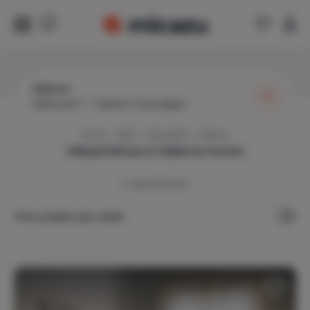
Salerno
Wanneer?
|
Gasten toevoegen
Home
Italië
Campanië
Salerno
Vakantiehuis in
Salerno
huren
3
vakantiehuizen
Toon prijzen per week