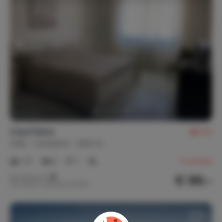
Casa Palma
8,6
Italië
Campanië
Salerno
1-5
2
1
3
reviews
€ 99,-
Nachtprijs v.a.
Per week (7 nachten): € 693,-