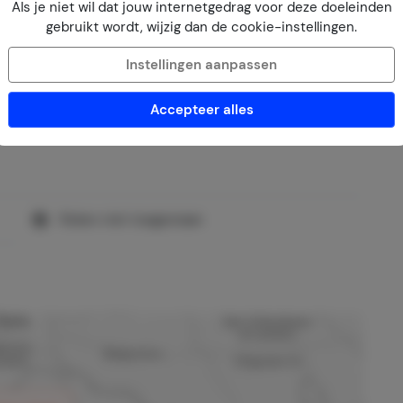
Als je niet wil dat jouw internetgedrag voor deze doeleinden
gebruikt wordt, wijzig dan de cookie-instellingen.
€ 100,00
Minimaal verblijf
2 nachten
Instellingen aanpassen
€ 100,00
Accepteer alles
Roken niet toegestaan