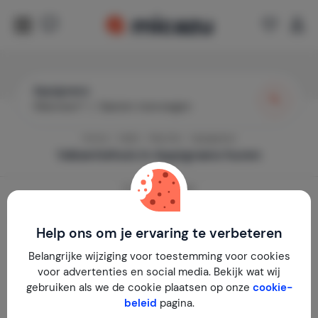
Appignano
Wanneer?
|
Gasten toevoegen
Home
Italië
Marche
Appignano
Vakantiehuis in
Appignano
huren
13
vakantiehuizen
Toon prijzen per week
Help ons om je ervaring te verbeteren
Belangrijke wijziging voor toestemming voor cookies
voor advertenties en social media. Bekijk wat wij
gebruiken als we de cookie plaatsen op onze
cookie-
beleid
pagina.