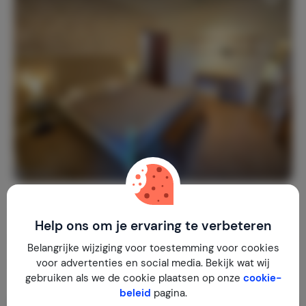
A Casa Cingoli Girasole
8,6
Italië
Marche
Cingoli
Help ons om je ervaring te verbeteren
1-7
2
1
2
reviews
Belangrijke wijziging voor toestemming voor cookies
€ 139,-
Nachtprijs v.a.
voor advertenties en social media. Bekijk wat wij
Per week (7 nachten): € 973,-
gebruiken als we de cookie plaatsen op onze
cookie-
beleid
pagina.