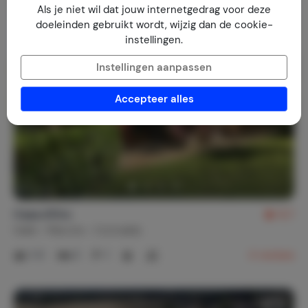
Als je niet wil dat jouw internetgedrag voor deze
doeleinden gebruikt wordt, wijzig dan de cookie-
instellingen.
Instellingen aanpassen
Accepteer alles
Casa d'Oro
8,7
Italië
Marche
Corinaldo
1-5
3
1
4
reviews