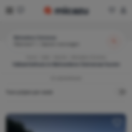
Belvedere Ostrense
Wanneer?
|
Gasten toevoegen
Home
Italië
Marche
Belvedere Ostrense
Vakantiehuis in
Belvedere Ostrense
huren
52
vakantiehuizen
Toon prijzen per week