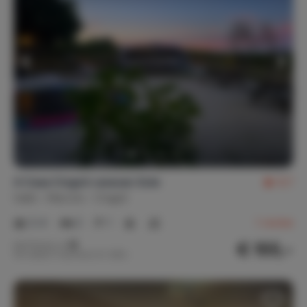
A Casa Cingoli caravan Sole
9,7
Italië
Marche
Cingoli
2-4
2
1
1
review
€ 155,-
Nachtprijs v.a.
Per week (7 nachten): € 1.085,-