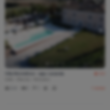
Villa Montefiore - app. Lavanda
9,5
Italië
Marche
Monsano
2-4
1
1
1
review