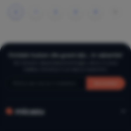
1
2
3
4
5
«
Ontdek huizen die goed zijn… in vakantie!
De mooiste vakantiebestemmingen, direct in jouw
mailbox. Schrijf je in en laat je inspireren.
Aanmelden
Kaart
Sorteer
Filters