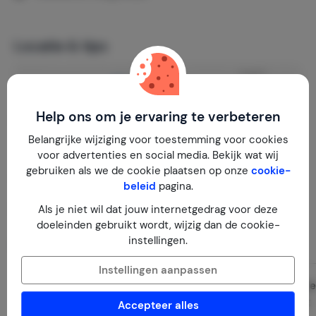
Locatie & tips
Help ons om je ervaring te verbeteren
Belangrijke wijziging voor toestemming voor cookies
Toon kaart
voor advertenties en social media. Bekijk wat wij
gebruiken als we de cookie plaatsen op onze
cookie-
beleid
pagina.
Als je niet wil dat jouw internetgedrag voor deze
doeleinden gebruikt wordt, wijzig dan de cookie-
instellingen.
Indeling
Instellingen aanpassen
Woonkamer
Slaapkame
2
1e verdieping
55 m
1e verdieping
Accepteer alles