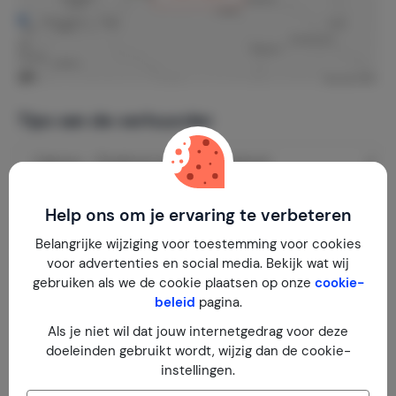
Tips van de verhuurder
Calosso is een Unesco erfgoed. Je vindt er restaurants
Help ons om je ervaring te verbeteren
met typische Piemonte gerechten en wijnboeren met
heerlijke locale wijnen. Kijk op onze website voor
Belangrijke wijziging voor toestemming voor cookies
activiteiten in de omgeving.
voor advertenties en social media. Bekijk wat wij
gebruiken als we de cookie plaatsen op onze
cookie-
beleid
pagina.
Als je niet wil dat jouw internetgedrag voor deze
doeleinden gebruikt wordt, wijzig dan de cookie-
instellingen.