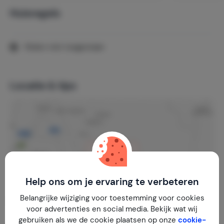
Huisregels
Roken niet toegestaan
Locatie & tips
Toon kaart
Help ons om je ervaring te verbeteren
Belangrijke wijziging voor toestemming voor cookies
voor advertenties en social media. Bekijk wat wij
gebruiken als we de cookie plaatsen op onze
cookie-