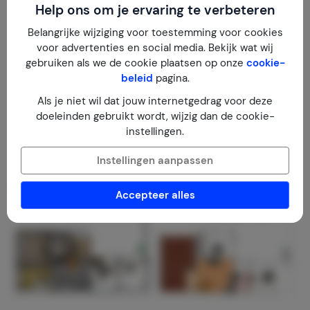
Help ons om je ervaring te verbeteren
Belangrijke wijziging voor toestemming voor cookies
voor advertenties en social media. Bekijk wat wij
gebruiken als we de cookie plaatsen op onze
cookie-
beleid
pagina.
Toon kaart
Als je niet wil dat jouw internetgedrag voor deze
doeleinden gebruikt wordt, wijzig dan de cookie-
instellingen.
Instellingen aanpassen
Plattegrond
Accepteer alles