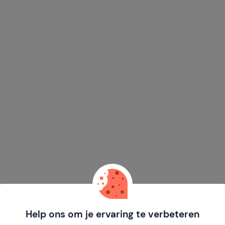
Help ons om je ervaring te verbeteren