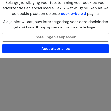
Belangrijke wijziging voor toestemming voor cookies voor
advertenties en social media. Bekijk wat wij gebruiken als we
de cookie plaatsen op onze
cookie-beleid
pagina.
Als je niet wil dat jouw internetgedrag voor deze doeleinden
gebruikt wordt, wijzig dan de cookie-instellingen.
Instellingen aanpassen
Accepteer alles