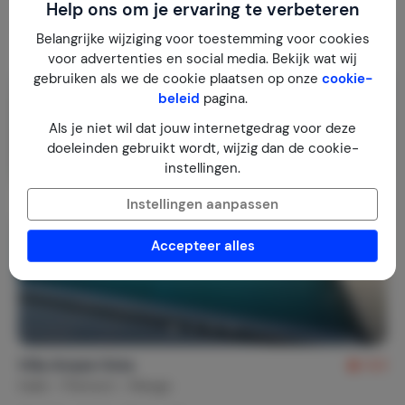
Help ons om je ervaring te verbeteren
€ 123,-
Nachtprijs v.a.
Per week (7 nachten): € 864,-
Belangrijke wijziging voor toestemming voor cookies
voor advertenties en social media. Bekijk wat wij
gebruiken als we de cookie plaatsen op onze
cookie-
beleid
pagina.
Als je niet wil dat jouw internetgedrag voor deze
doeleinden gebruikt wordt, wijzig dan de cookie-
instellingen.
Instellingen aanpassen
Accepteer alles
Villa Ampia Vista
8,8
Italië
Piëmont
Mango