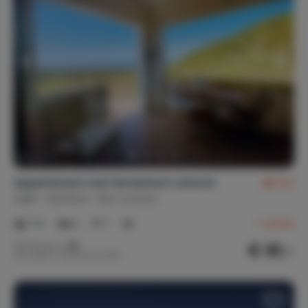
Appartement met fantastisch uitzicht
8,0
Italië
Sardinië
San Lorenzo
1-4
2
1
1
review
€ 81,-
Nachtprijs v.a.
Per week (7 nachten): € 567,-