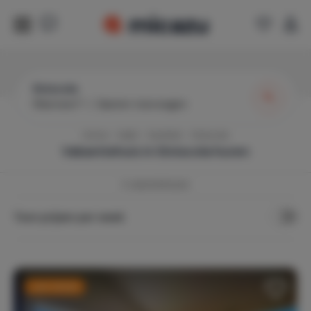
Siniscola
Wanneer?
|
Gasten toevoegen
Home
Italië
Sardinië
Siniscola
Vakantiehuis in
Siniscola
huren
4
vakantiehuizen
Toon prijzen per week
Last minute