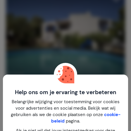
Villa Rosmarino - Appartement Timo
Italië
Sardinië
Siniscola
Help ons om je ervaring te verbeteren
Belangrijke wijziging voor toestemming voor cookies
1-6
2
1
voor advertenties en social media. Bekijk wat wij
€ 130,-
Nachtprijs v.a.
gebruiken als we de cookie plaatsen op onze
cookie-
Per week (7 nachten): € 910,-
beleid
pagina.
Als je niet wil dat jouw internetgedrag voor deze