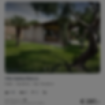
Villa Sabbia Bianca
Italië
Sardinië
San Teodoro
1-6
3
2
€ 297,-
Nachtprijs v.a.
Per week (7 nachten): € 2.080,-