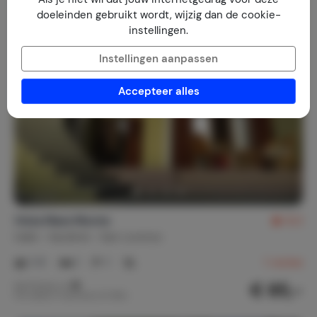
Last minute
doeleinden gebruikt wordt, wijzig dan de cookie-
instellingen.
Instellingen aanpassen
Accepteer alles
Vista Mare Monte
8,3
Italië
Sardinië
San Lorenzo
1-5
1
1
1
review
€ 85,-
Nachtprijs v.a.
Per week (7 nachten): € 598,-